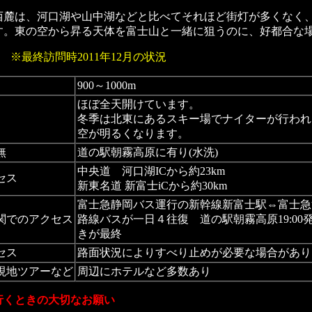
麓は、河口湖や山中湖などと比べてそれほど街灯が多くなく
す。東の空から昇る天体を富士山と一緒に狙うのに、好都合な
タ
※最終訪問時2011年12月の状況
900～1000m
ほぼ全天開けています。
冬季は北東にあるスキー場でナイターが行われ
空が明るくなります。
無
道の駅朝霧高原に有り(水洗)
中央道 河口湖ICから約23km
セス
新東名道 新富士iCから約30km
富士急静岡バス運行の新幹線新富士駅⇔富士急
関でのアクセス
路線バスが一日４往復 道の駅朝霧高原19:00
きが最終
セス
路面状況によりすべり止めが必要な場合があり
現地ツアーなど
周辺にホテルなど多数あり
行くときの大切なお願い