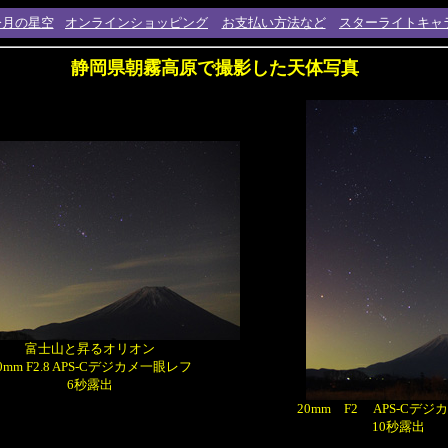
今月の星空
オンラインショッピング
お支払い方法など
スターライトキャ
静岡県朝霧高原で撮影した天体写真
富士山と昇るオリオン
0mm F2.8 APS-Cデジカメ一眼レフ
6秒露出
20mm F2 APS-Cデ
10秒露出