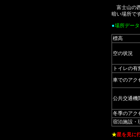
富士山の西
暗い場所で
●
場所デー
標高
空の状況
トイレの有
車でのアク
公共交通機
冬季のアク
宿泊施設・
★
星を見に