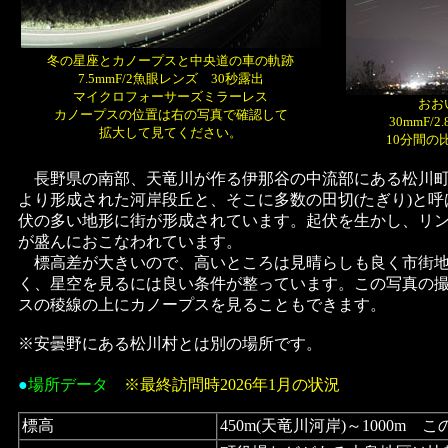
冬の星座とカノープスと中央道の車の軌跡
7.5mmF/2魚眼レンズ 30秒露出
マイクロフォーサーズミラーレス
おお
カノープスの位置は右の写真で確認して
30mmF/
拡大して見てください。
10分間の
長野県の南部、天竜川が作る伊那谷の中流部にある松川町
より形成された河岸段丘と、そこに多数の田切(たぎり)と
伏の多い地形に街が形成されています。起伏を生かし、リ
が盛んにおこなわれています。
標高差が大きいので、高いところは見晴らしも良く市街地
く、星空を見るには良い条件が整っています。この写真の
スの稜線の上にカノープスを見ることもできます。
※安曇野にある松川村とは別の場所です。
●
場所データ
※最終訪問時2026年1月の状況
標高
450m(天竜川河岸)～1000m 