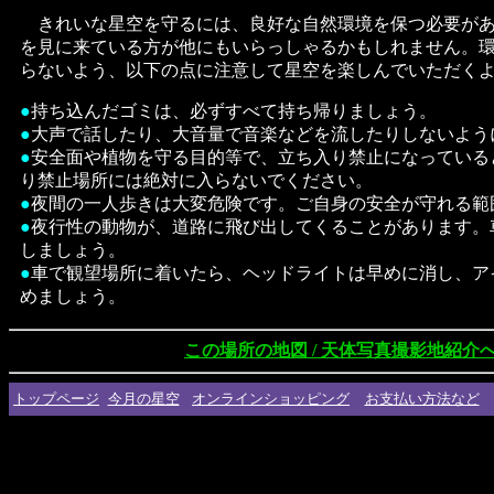
きれいな星空を守るには、良好な自然環境を保つ必要があ
を見に来ている方が他にもいらっしゃるかもしれません。
らないよう、以下の点に注意して星空を楽しんでいただく
●
持ち込んだゴミは、必ずすべて持ち帰りましょう。
●
大声で話したり、大音量で音楽などを流したりしないよう
●
安全面や植物を守る目的等で、立ち入り禁止になっている
り禁止場所には絶対に入らないでください。
●
夜間の一人歩きは大変危険です。ご自身の安全が守れる範
●
夜行性の動物が、道路に飛び出してくることがあります。
しましょう。
●
車で観望場所に着いたら、ヘッドライトは早めに消し、ア
めましょう。
この場所の地図 / 天体写真撮影地紹介
トップページ
今月の星空
オンラインショッピング
お支払い方法など