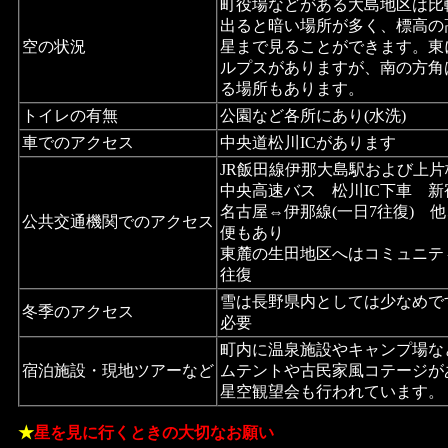
町役場などがある大島地区は比
出ると暗い場所が多く、標高の
空の状況
星まで見ることができます。東
ルプスがありますが、南の方角
る場所もあります。
トイレの有無
公園など各所にあり(水洗)
車でのアクセス
中央道松川ICがあります
JR飯田線伊那大島駅および上
中央高速バス 松川IC下車 新
名古屋⇔伊那線(一日7往復) 
公共交通機関でのアクセス
便もあり
東麓の生田地区へはコミュニテ
往復
雪は長野県内としては少なめで
冬季のアクセス
必要
町内に温泉施設やキャンプ場な
宿泊施設・現地ツアーなど
ムテントや古民家風コテージが
星空観望会も行われています。
★
星を見に行くときの大切なお願い