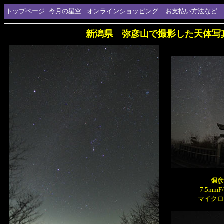
トップページ
今月の星空
オンラインショッピング
お支払い方法など
新潟県 弥彦山で撮影した天体
彌彦
7.5m
マイクロ