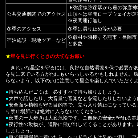
JR弥彦線弥彦駅から麓の弥彦神
公共交通機関でのアクセス
山頂へは昼間ロープウェイが運
※夜間運行無し
冬季のアクセス
冬季は滑り止め等が必要
弥彦村や隣接する燕市・長岡市
宿泊施設・現地ツアーなど
ど多数
★
星を見に行くときの大切なお願い
きれいな星空を守るには、良好な自然環境を保つ必要があ
を見に来ている方が他にもいらっしゃるかもしれません。
らないよう、以下の点に注意して星空を楽しんでいただく
●
持ち込んだゴミは、必ずすべて持ち帰りましょう。
●
大声で話したり、大音量で音楽などを流したりしないよう
●
安全面や植物を守る目的等で、立ち入り禁止になっている
り禁止場所には絶対に入らないでください。
●
夜間の一人歩きは大変危険です。ご自身の安全が守れる範
●
夜行性の動物が、道路に飛び出してくることがあります。
しましょう。
●
車で観望場所に着いたら、ヘッドライトは早めに消し、ア