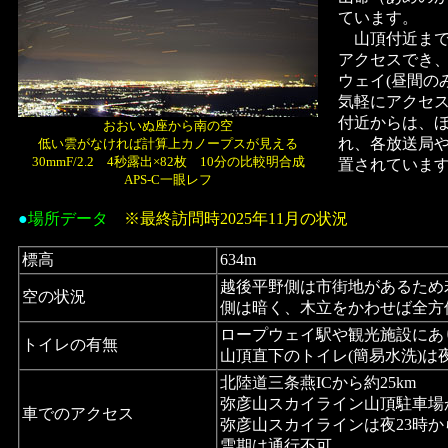
ています。
山頂付近まで
アクセスでき
ウェイ(昼間の
気軽にアクセ
付近からは、ほ
おおいぬ座から南の空
れ、各放送局
低い雲がなければ計算上カノープスが見える
30mmF/2.2 4秒露出×82枚 10分の比較明合成
置されていま
APS-C一眼レフ
●
場所データ
※最終訪問時2025年11月の状況
標高
634m
越後平野側は市街地があるため
空の状況
側は暗く、木立をかわせば全方
ロープウェイ駅や観光施設にあ
トイレの有無
山頂直下のトイレ(簡易水洗)は
北陸道三条燕ICから約25km
弥彦山スカイライン山頂駐車場
車でのアクセス
弥彦山スカイラインは夜23時か
雪期は通行不可