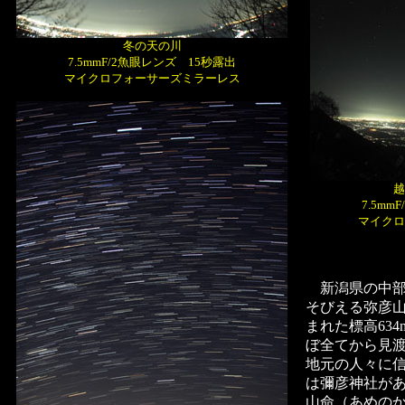
冬の天の川
7.5mmF/2魚眼レンズ 15秒露出
マイクロフォーサーズミラーレス
越
7.5m
マイクロ
新潟県の中部
そびえる弥彦
まれた標高63
ぼ全てから見
地元の人々に
は彌彦神社が
山命（あめの