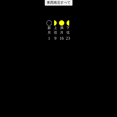
新
上
満
下
月
弦
月
弦
1
9
16
23