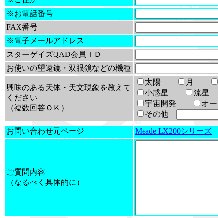
※お電話番号
FAX番号
※電子メールアドレス
スターゲイズQAD会員ＩＤ
お使いの望遠鏡・双眼鏡などの機種
太陽
月
興味のある天体・天文現象を教えて
小惑星
流
ください
宇宙開発
オ
（複数回答ＯＫ）
その他
お問い合わせ元ページ
Meade LX200シリーズ
ご質問内容
（なるべく具体的に）