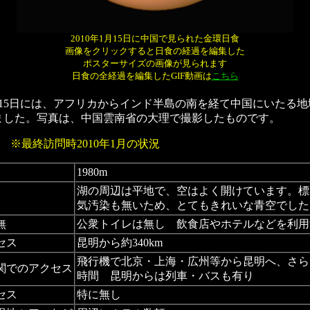
2010年1月15日に中国で見られた金環日食
画像をクリックすると日食の経過を編集した
ポスターサイズの画像が見られます
日食の全経過を編集したGIF動画は
こちら
月15日には、アフリカからインド半島の南を経て中国にいたる
ました。写真は、中国雲南省の大理で撮影したものです。
タ
※最終訪問時2010年1月の状況
1980m
湖の周辺は平地で、空はよく開けています。標
気汚染も無いため、とてもきれいな青空でした
無
公衆トイレは無し 飲食店やホテルなどを利用
セス
昆明から約340km
飛行機で北京・上海・広州等から昆明へ、さら
関でのアクセス
時間 昆明からは列車・バスも有り
セス
特に無し