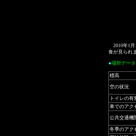
2010年1
食が見られ
●
場所デー
標高
空の状況
トイレの有
車でのアク
公共交通機
冬季のアク