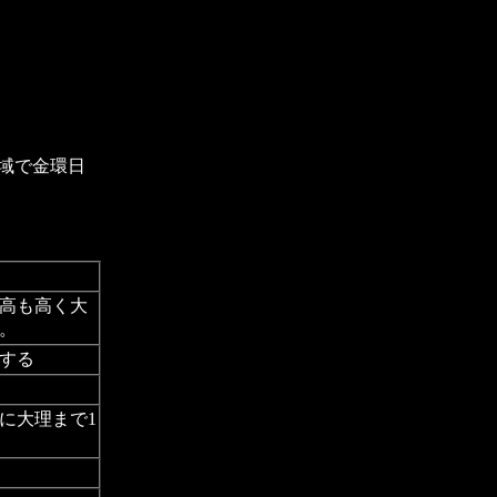
地域で金環日
高も高く大
。
する
に大理まで1