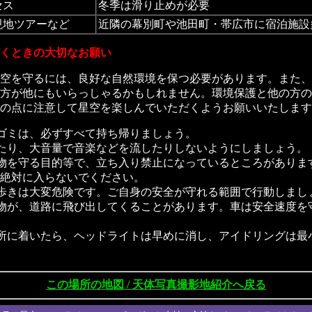
セス
冬季は滑り止めが必要
現地ツアーなど
近隣の幕別町や池田町・帯広市に宿泊施設
くときの大切なお願い
空を守るには、良好な自然環境を保つ必要があります。また、
方が他にもいらっしゃるかもしれません。環境保護と他の方の
の点に注意して星空を楽しんでいただくようお願いいたします
ゴミは、必ずすべて持ち帰りましょう。
たり、大音量で音楽などを流したりしないようにしましょう。
物を守る目的等で、立ち入り禁止になっているところがありま
絶対に入らないでください。
歩きは大変危険です。ご自身の安全が守れる範囲で行動しまし
物が、道路に飛び出してくることがあります。車は安全速度を
所に着いたら、ヘッドライトは早めに消し、アイドリングは最
この場所の地図 / 天体写真撮影地紹介
へ戻る