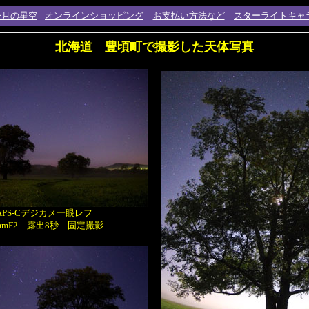
今月の星空
オンラインショッピング
お支払い方法など
スターライトキャ
北海道 豊頃町で撮影した天体写真
APS-Cデジカメ一眼レフ
mmF2 露出8秒 固定撮影