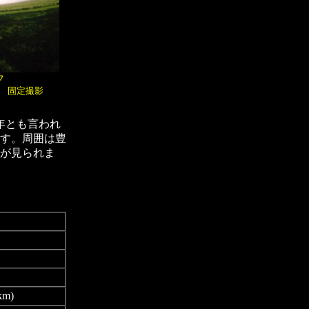
フ
0秒 固定撮影
年とも言われ
す。周囲は豊
が見られま
m)