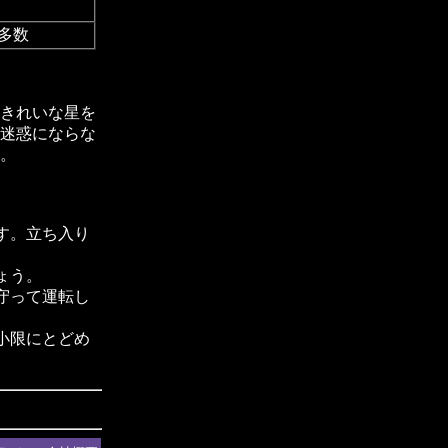
多数
きれいな星を
迷惑にならな
。
す。立ち入り
ょう。
守って運転し
小限にとどめ