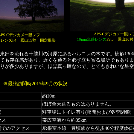
APS-Cデジカメ一眼レ
APS-Cデジカメ一眼レフ
10mm魚眼レンズ
F3.5 露出3
眼レンズF4 露出15秒 固定撮影
部を流れる十勝川の河原にあるハルニレの木です。樹齢130
ても存在感があり、近くを通ると必ず立ち寄る場所でもありま
りが多少ありますが、ほぼ真っ暗なので、とてもきれいな星空
タ
※最終訪問時2015年9月の状況
約10m
ほぼ全天遮るものはありません。
無
駐車場にトイレ有り(夜間および冬季閉鎖)
セス
帯広空港から約35km
関でのアクセス
JR根室本線 豊頃駅から徒歩40分程度(約3k