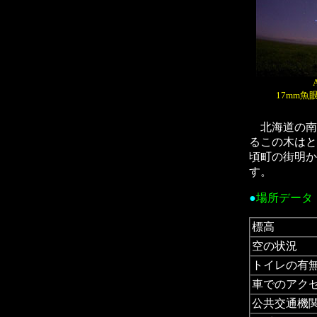
17mm魚
北海道の南東
るこの木はと
頃町の街明か
す。
●
場所デー
標高
空の状況
トイレの有
車でのアク
公共交通機