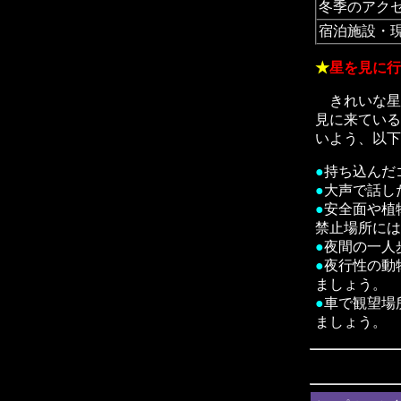
冬季のアク
宿泊施設・
★
星を見に行
きれいな星
見に来ている
いよう、以下
●
持ち込んだ
●
大声で話し
●
安全面や植
禁止場所には
●
夜間の一人
●
夜行性の動
ましょう。
●
車で観望場
ましょう。