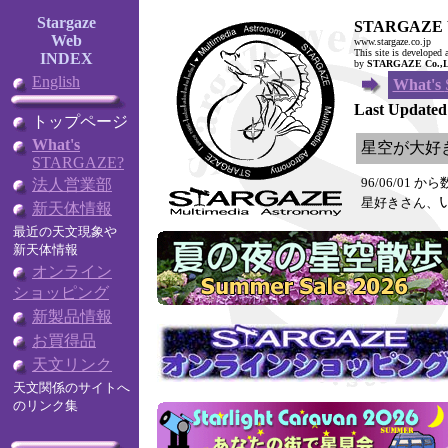
Stargaze
STARGAZE 
Web
www.stargaze.co.jp
This site is developed 
INDEX
by
STARGAZE Co.,L
English
What's
Last Updated:
トップページ
What's
星空が大好
STARGAZE?
96/06/01 か
法人営業部
星好きさん、
新天体情報
最近の天文現象や
新天体情報
オンライン
ショッピング
新製品情報
お買得品
天文リンク
天文関係のサイトへ
のリンク集