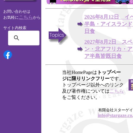
お問い合わせは
2026年8月12日 
こちら
お気軽に
から
半島・アイスランド
サイト内検索
日食
2027年8月2日 ス
ン・北アフリカ・ア
ア半島皆既日食
当社HomePageは
トップペー
ジに限りリンクフリー
です。
トップページ以外へのリンク
及び著作権については
こちら
をご覧ください。
有限会社スターゲイ
info@stargaze.co